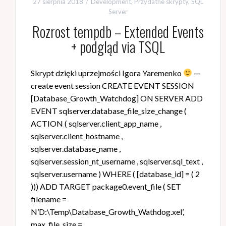
27 sierpnia 2018
Development
,
Przydatne skrypty
,
SQL
Server
Rozrost tempdb – Extended Events
+ podgląd via TSQL
Skrypt dzięki uprzejmości Igora Yaremenko
—
create event session CREATE EVENT SESSION
[Database_Growth_Watchdog] ON SERVER ADD
EVENT sqlserver.database_file_size_change (
ACTION ( sqlserver.client_app_name ,
sqlserver.client_hostname ,
sqlserver.database_name ,
sqlserver.session_nt_username , sqlserver.sql_text ,
sqlserver.username ) WHERE ( [database_id] = ( 2
))) ADD TARGET package0.event_file ( SET
filename =
N’D:\Temp\Database_Growth_Wathdog.xel’,
max_file_size =