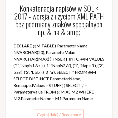
Konkatenacja napisów w SQL <
2017 - wersja z użyciem XML PATH
bez podmiany znaków specjalnych
np. & na & amp;
DECLARE @M TABLE ( ParameterName
NVARCHAR(20), ParameterValue
NVARCHAR(MAX) ); INSERT INTO @M VALUES
(’1′, 'Napis1 &<’), (’1′, 'Napis2 &’), (’1′, 'Napis3′), (’2′,
'aaa’), (’2′, 'bbb’), (’3′, 'a’); SELECT * FROM @M
SELECT DISTINCT ParameterName,
RemappedValues = STUFF( ( SELECT ’;’ +
ParameterValue FROM @M AS M2 WHERE
M2.ParameterName = M1.ParameterName
Czytaj dalej / Read more