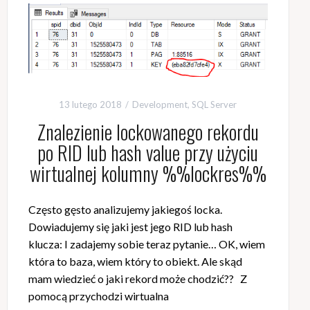
13 lutego 2018
Development
,
SQL Server
Znalezienie lockowanego rekordu
po RID lub hash value przy użyciu
wirtualnej kolumny %%lockres%%
Często gęsto analizujemy jakiegoś locka.
Dowiadujemy się jaki jest jego RID lub hash
klucza: I zadajemy sobie teraz pytanie… OK, wiem
która to baza, wiem który to obiekt. Ale skąd
mam wiedzieć o jaki rekord może chodzić?? Z
pomocą przychodzi wirtualna