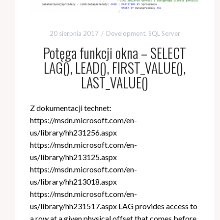
20 sierpnia 2017
Development
,
SQL Server
Potęga funkcji okna – SELECT
LAG(), LEAD(), FIRST_VALUE(),
LAST_VALUE()
Z dokumentacji technet:
https://msdn.microsoft.com/en-
us/library/hh231256.aspx
https://msdn.microsoft.com/en-
us/library/hh213125.aspx
https://msdn.microsoft.com/en-
us/library/hh213018.aspx
https://msdn.microsoft.com/en-
us/library/hh231517.aspx LAG provides access to
a row at a given physical offset that comes before