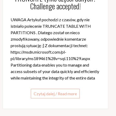
Challenge accepted!
UWAGA Artykuł pochodzi z czasów, gdy nie
istniało polecenie TRUNCATE TABLE WITH
PARTITIONS . Dlatego został on nieco
zmodyfikowany, odpowiednie komentarze
prostują sytuację ;] Z dokumentacji technet:
https://msdn.microsoft.com/pl-
pl/library/ms189461%28v=sql.110%29.aspx
Partitioning data enables you to manage and
access subsets of your data quickly and efficiently
while maintaining the integrity of the entire data
Czytaj dalej / Read more