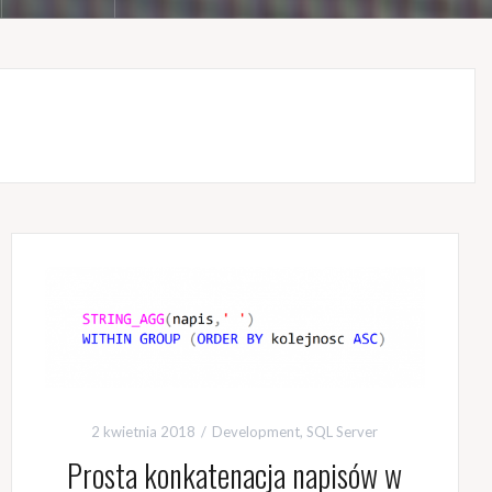
2 kwietnia 2018
Development
,
SQL Server
Prosta konkatenacja napisów w