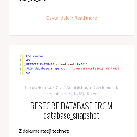
Czytaj dalej / Read more
8 października 2017
Administracja
,
Development
,
Przydatne skrypty
,
SQL Server
RESTORE DATABASE FROM
database_snapshot
Z dokumentacji technet: