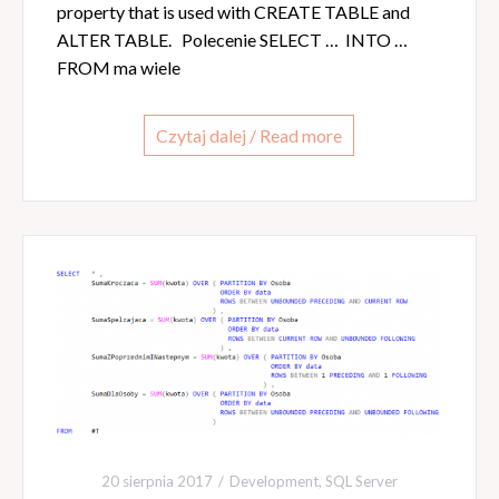
property that is used with CREATE TABLE and
ALTER TABLE. Polecenie SELECT … INTO …
FROM ma wiele
Czytaj dalej / Read more
20 sierpnia 2017
Development
,
SQL Server