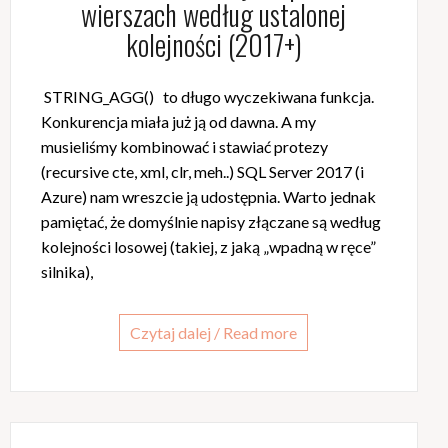
wierszach według ustalonej
kolejności (2017+)
STRING_AGG() to długo wyczekiwana funkcja.
Konkurencja miała już ją od dawna. A my
musieliśmy kombinować i stawiać protezy
(recursive cte, xml, clr, meh..) SQL Server 2017 (i
Azure) nam wreszcie ją udostępnia. Warto jednak
pamiętać, że domyślnie napisy złączane są według
kolejności losowej (takiej, z jaką „wpadną w ręce”
silnika),
Czytaj dalej / Read more