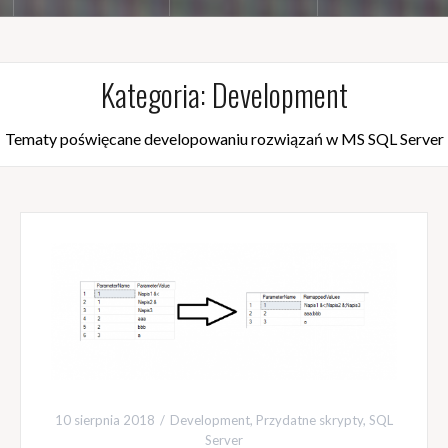
Kategoria:
Development
Tematy poświęcane developowaniu rozwiązań w MS SQL Server
10 sierpnia 2018
Development
,
Przydatne skrypty
,
SQL
Server