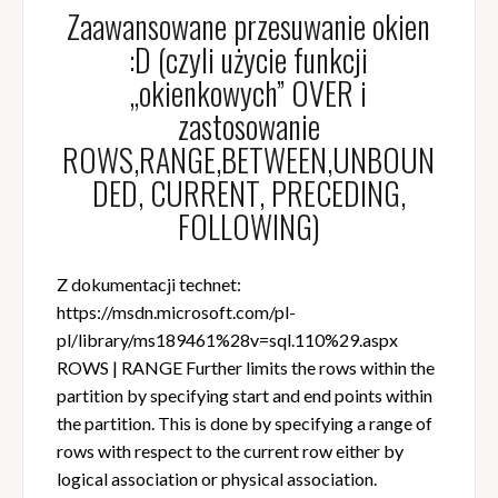
Zaawansowane przesuwanie okien
:D (czyli użycie funkcji
„okienkowych” OVER i
zastosowanie
ROWS,RANGE,BETWEEN,UNBOUN
DED, CURRENT, PRECEDING,
FOLLOWING)
Z dokumentacji technet:
https://msdn.microsoft.com/pl-
pl/library/ms189461%28v=sql.110%29.aspx
ROWS | RANGE Further limits the rows within the
partition by specifying start and end points within
the partition. This is done by specifying a range of
rows with respect to the current row either by
logical association or physical association.