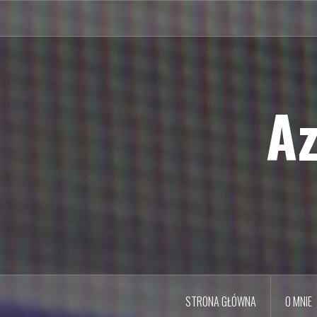
Przejdź
do
treści
Az
STRONA GŁÓWNA
O MNIE