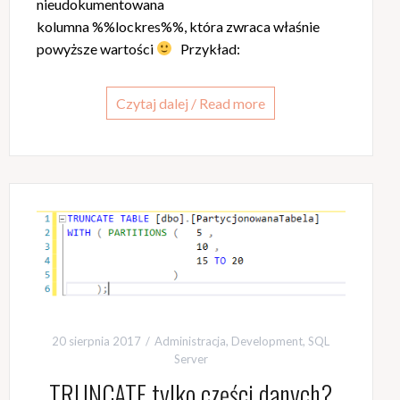
nieudokumentowana
kolumna %%lockres%%, która zwraca właśnie
powyższe wartości
Przykład:
Czytaj dalej / Read more
20 sierpnia 2017
Administracja
,
Development
,
SQL
Server
TRUNCATE tylko części danych?