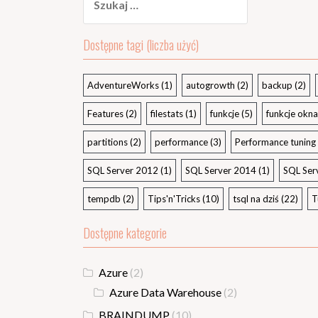
Dostępne tagi (liczba użyć)
AdventureWorks
(1)
autogrowth
(2)
backup
(2)
Features
(2)
filestats
(1)
funkcje
(5)
funkcje okna
partitions
(2)
performance
(3)
Performance tuning
SQL Server 2012
(1)
SQL Server 2014
(1)
SQL Ser
tempdb
(2)
Tips'n'Tricks
(10)
tsql na dziś
(22)
T
Dostępne kategorie
Azure
(2)
Azure Data Warehouse
(2)
BRAINDUMP
(10)