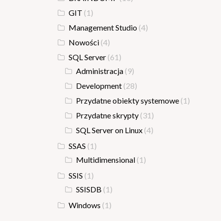
GIT
(1)
Management Studio
(4)
Nowości
(4)
SQL Server
(61)
Administracja
(9)
Development
(28)
Przydatne obiekty systemowe
(1)
Przydatne skrypty
(31)
SQL Server on Linux
(4)
SSAS
(1)
Multidimensional
(1)
SSIS
(1)
SSISDB
(1)
Windows
(1)