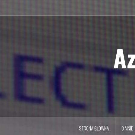
Przejdź
do
treści
Az
STRONA GŁÓWNA
O MNIE