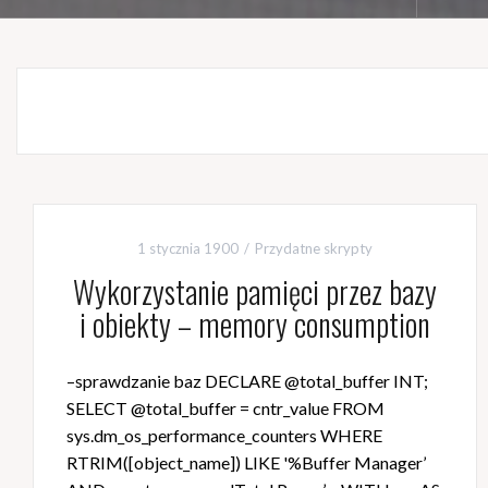
1 stycznia 1900
Przydatne skrypty
Wykorzystanie pamięci przez bazy
i obiekty – memory consumption
–sprawdzanie baz DECLARE @total_buffer INT;
SELECT @total_buffer = cntr_value FROM
sys.dm_os_performance_counters WHERE
RTRIM([object_name]) LIKE '%Buffer Manager’