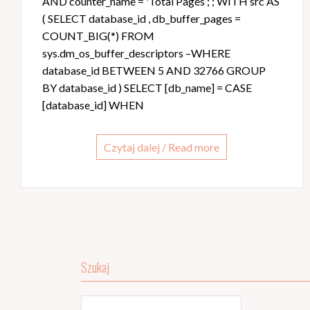
AND counter_name = 'Total Pages’; ; WITH src AS
( SELECT database_id , db_buffer_pages =
COUNT_BIG(*) FROM
sys.dm_os_buffer_descriptors –WHERE
database_id BETWEEN 5 AND 32766 GROUP
BY database_id ) SELECT [db_name] = CASE
[database_id] WHEN
Czytaj dalej / Read more
Szukaj
Szukaj: