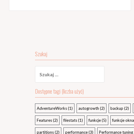
Szukaj
Szukaj:
Dostępne tagi (liczba użyć)
AdventureWorks
(1)
autogrowth
(2)
backup
(2)
Features
(2)
filestats
(1)
funkcje
(5)
funkcje okna
partitions
(2)
performance
(3)
Performance tuning