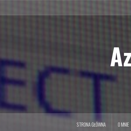
Przejdź
do
treści
Az
STRONA GŁÓWNA
O MNIE