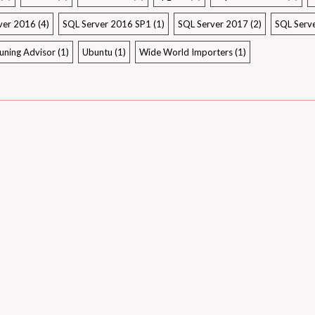
ver 2016
(4)
SQL Server 2016 SP1
(1)
SQL Server 2017
(2)
SQL Serv
uning Advisor
(1)
Ubuntu
(1)
Wide World Importers
(1)