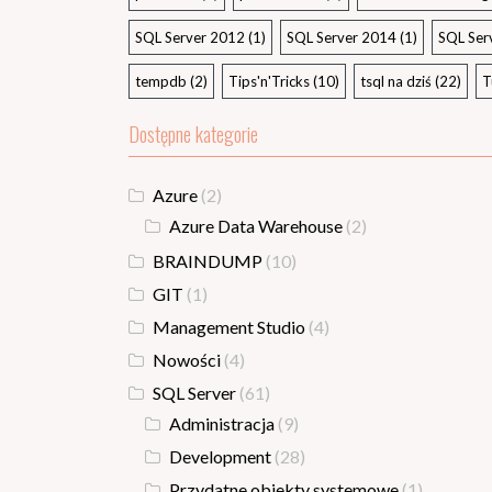
SQL Server 2012
(1)
SQL Server 2014
(1)
SQL Ser
tempdb
(2)
Tips'n'Tricks
(10)
tsql na dziś
(22)
T
Dostępne kategorie
Azure
(2)
Azure Data Warehouse
(2)
BRAINDUMP
(10)
GIT
(1)
Management Studio
(4)
Nowości
(4)
SQL Server
(61)
Administracja
(9)
Development
(28)
Przydatne obiekty systemowe
(1)