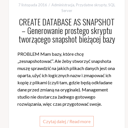
7 listopada 2016
Administracja
,
Przydatne skrypty
,
SQL
Server
CREATE DATABASE AS SNAPSHOT
– Generowanie prostego skryptu
tworzącego snapshot bieżącej bazy
PROBLEM Mam bazy, które chcę
„zesnapshotować”. Ale żeby stworzyć snapshota
muszę sprawdzić na jakich plikach danych jest ona
oparta, użyć ich logicznych nazw i zmapować ich
kopię z plikami (czyli tam, gdzie będą odkładane
dane przed zmianą na oryginale). Management
studio nie dostarcza żadnego gotowego
rozwiązania, więc czas przygotować swoje.
Czytaj dalej / Read more