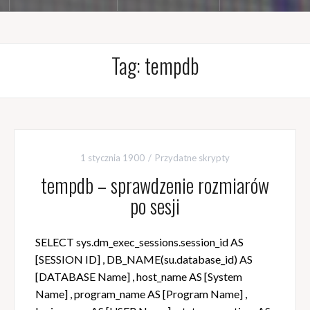
Tag:
tempdb
1 stycznia 1900
Przydatne skrypty
tempdb – sprawdzenie rozmiarów
po sesji
SELECT sys.dm_exec_sessions.session_id AS
[SESSION ID] , DB_NAME(su.database_id) AS
[DATABASE Name] , host_name AS [System
Name] , program_name AS [Program Name] ,