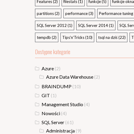
Features
(2)
filestats
(1)
funkcje
(5)
funkcje okna
partitions
(2)
performance
(3)
Performance tuning
SQL Server 2012
(1)
SQL Server 2014
(1)
SQL Ser
tempdb
(2)
Tips'n'Tricks
(10)
tsql na dziś
(22)
T
Dostępne kategorie
Azure
(2)
Azure Data Warehouse
(2)
BRAINDUMP
(10)
GIT
(1)
Management Studio
(4)
Nowości
(4)
SQL Server
(61)
Administracja
(9)