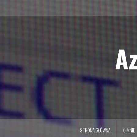
Przejdź
do
treści
Az
STRONA GŁÓWNA
O MNIE