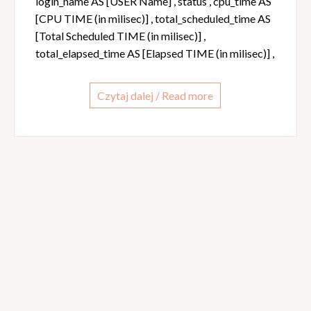
login_name AS [USER Name] , status , cpu_time AS
[CPU TIME (in milisec)] , total_scheduled_time AS
[Total Scheduled TIME (in milisec)] ,
total_elapsed_time AS [Elapsed TIME (in milisec)] ,
Czytaj dalej / Read more