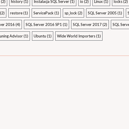
(2)
history
(1)
Instalacja SQL Server
(1)
io
(2)
Linux
(1)
locks
(2)
(2)
restore
(1)
ServicePack
(1)
sp_lock
(2)
SQL Server 2005
(1)
ver 2016
(4)
SQL Server 2016 SP1
(1)
SQL Server 2017
(2)
SQL Serv
uning Advisor
(1)
Ubuntu
(1)
Wide World Importers
(1)