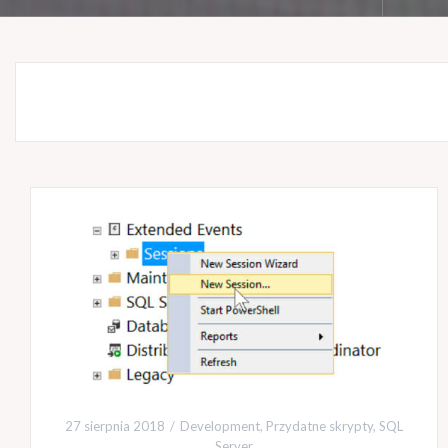
27 sierpnia 2018
Development
,
Przydatne skrypty
,
SQL
Server