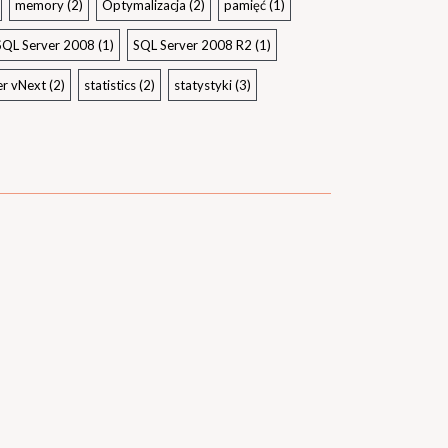
memory
(2)
Optymalizacja
(2)
pamięć
(1)
SQL Server 2008
(1)
SQL Server 2008 R2
(1)
er vNext
(2)
statistics
(2)
statystyki
(3)