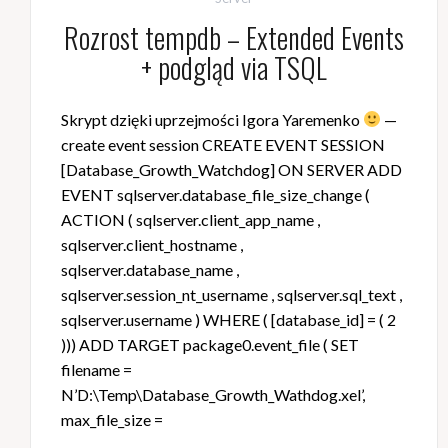
Rozrost tempdb – Extended Events
+ podgląd via TSQL
Skrypt dzięki uprzejmości Igora Yaremenko
—
create event session CREATE EVENT SESSION
[Database_Growth_Watchdog] ON SERVER ADD
EVENT sqlserver.database_file_size_change (
ACTION ( sqlserver.client_app_name ,
sqlserver.client_hostname ,
sqlserver.database_name ,
sqlserver.session_nt_username , sqlserver.sql_text ,
sqlserver.username ) WHERE ( [database_id] = ( 2
))) ADD TARGET package0.event_file ( SET
filename =
N’D:\Temp\Database_Growth_Wathdog.xel’,
max_file_size =