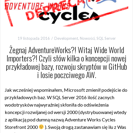
19 listopada 2016
Development
,
Nowości
,
SQL Server
Żegnaj AdventureWorks?! Witaj Wide World
Importers?! Czyli słów kilka o koncepcji nowej
przykładowej bazy, rozwoju skryptów w GitHub
i losie poczciwego AW.
Jak wcześniej wspominałem, Microsoft zmienił podejście do
przykładowych baz. W SQL Server 2016 ilość zacnych
wodotrysków najwyraźniej skłoniła do odświeżenia
koncepcji rozwijanej od wersji 2000 (dystrybuowanej wtedy
z aplikacją pod dumną nazwą Adventure Works Cycles
Storefront 2000
). Swoją drogą zastanawiam się ilu z Was