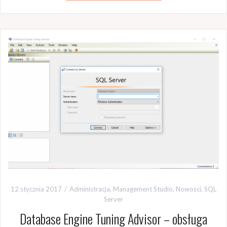
12 stycznia 2017
Administracja
,
Management Studio
,
Nowości
,
SQL
Server
Database Engine Tuning Advisor – obsługa