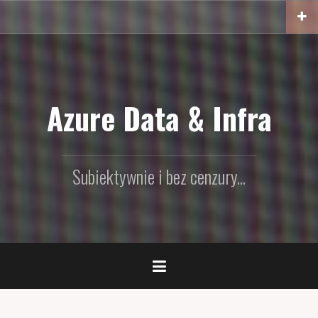
Przejdź
do
treści
Azure Data & Infra
Subiektywnie i bez cenzury...