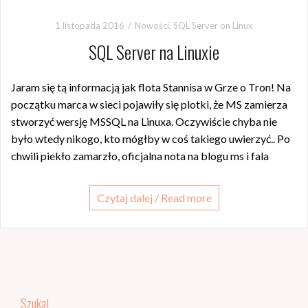
1 listopada 2016
Nowości
,
SQL Server on Linux
SQL Server na Linuxie
Jaram się tą informacją jak flota Stannisa w Grze o Tron! Na
początku marca w sieci pojawiły się plotki, że MS zamierza
stworzyć wersję MSSQL na Linuxa. Oczywiście chyba nie
było wtedy nikogo, kto mógłby w coś takiego uwierzyć.. Po
chwili piekło zamarzło, oficjalna nota na blogu ms i fala
Czytaj dalej / Read more
Szukaj