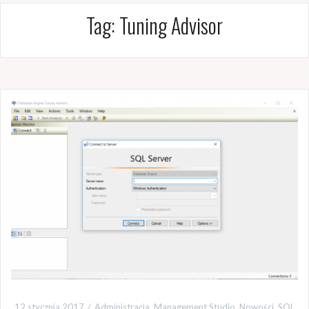
Tag:
Tuning Advisor
12 stycznia 2017
Administracja
,
Management Studio
,
Nowości
,
SQL