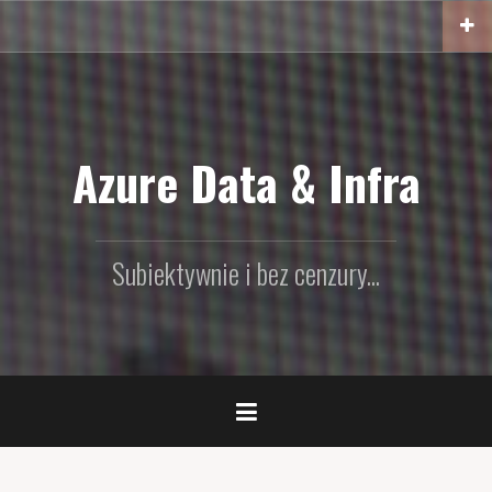
Przejdź
do
treści
Azure Data & Infra
Subiektywnie i bez cenzury...