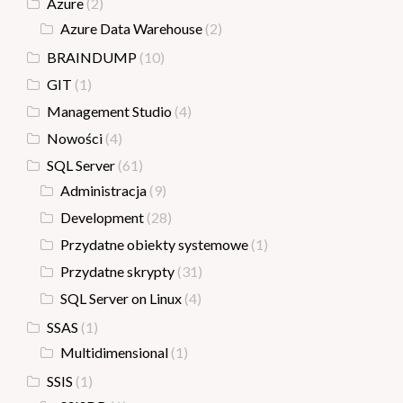
Azure
(2)
Azure Data Warehouse
(2)
BRAINDUMP
(10)
GIT
(1)
Management Studio
(4)
Nowości
(4)
SQL Server
(61)
Administracja
(9)
Development
(28)
Przydatne obiekty systemowe
(1)
Przydatne skrypty
(31)
SQL Server on Linux
(4)
SSAS
(1)
Multidimensional
(1)
SSIS
(1)